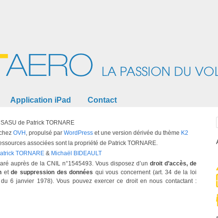
Application iPad
Contact
la SASU de Patrick TORNARE
 chez
OVH
, propulsé par
WordPress
et une version dérivée du thème
K2
ressources associées sont la propriété de Patrick TORNARE.
atrick TORNARE
&
Michaël BIDEAULT
éclaré auprès de la CNIL n°1545493. Vous disposez d’un
droit d’accès, de
n
et
de suppression des données
qui vous concernent (art. 34 de la loi
» du 6 janvier 1978). Vous pouvez exercer ce droit en nous contactant :