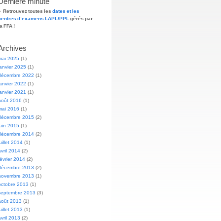
Dernière minute
»
Retrouvez toutes les
dates et les
centres d’examens LAPL/PPL
gérés par
la FFA !
Archives
mai 2025
(1)
janvier 2025
(1)
décembre 2022
(1)
janvier 2022
(1)
janvier 2021
(1)
août 2016
(1)
mai 2016
(1)
décembre 2015
(2)
juin 2015
(1)
décembre 2014
(2)
juillet 2014
(1)
avril 2014
(2)
février 2014
(2)
décembre 2013
(2)
novembre 2013
(1)
octobre 2013
(1)
septembre 2013
(3)
août 2013
(1)
juillet 2013
(1)
avril 2013
(2)