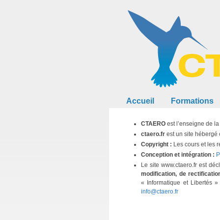
Accueil
Formations
CTAERO
est l’enseigne de 
ctaero.fr
est un site hébergé
Copyright :
Les cours et les 
Conception et intégration :
P
Le site www.ctaero.fr est d
modification, de rectificatio
« Informatique et Libertés 
info@ctaero.fr