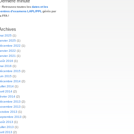
Dernière minute
»
Retrouvez toutes les
dates et les
centres d’examens LAPL/PPL
gérés par
la FFA !
Archives
mai 2025
(1)
janvier 2025
(1)
décembre 2022
(1)
janvier 2022
(1)
janvier 2021
(1)
août 2016
(1)
mai 2016
(1)
décembre 2015
(2)
juin 2015
(1)
décembre 2014
(2)
juillet 2014
(1)
avril 2014
(2)
février 2014
(2)
décembre 2013
(2)
novembre 2013
(1)
octobre 2013
(1)
septembre 2013
(3)
août 2013
(1)
juillet 2013
(1)
avril 2013
(2)