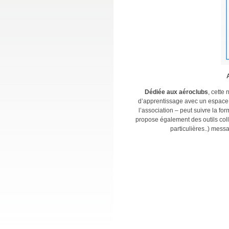
Dédiée aux aéroclubs
, cette
d’apprentissage avec un espace 
l’association – peut suivre la for
propose également des outils coll
particulières..) messa