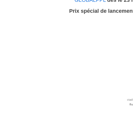
GLOBALPPL
dès le 23
Prix spécial de lancement
ctaé
fl